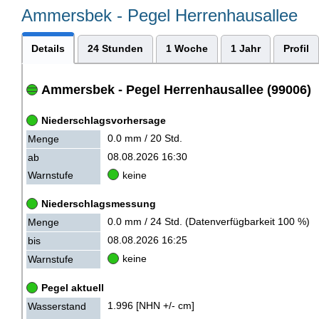
Ammersbek - Pegel Herrenhausallee
Details
24 Stunden
1 Woche
1 Jahr
Profil
Ammersbek
- Pegel Herrenhausallee (99006)
Niederschlagsvorhersage
0.0 mm / 20 Std.
Menge
08.08.2026 16:30
ab
keine
Warnstufe
Niederschlagsmessung
0.0 mm / 24 Std. (Datenverfügbarkeit 100 %)
Menge
08.08.2026 16:25
bis
keine
Warnstufe
Pegel aktuell
1.996 [NHN +/- cm]
Wasserstand