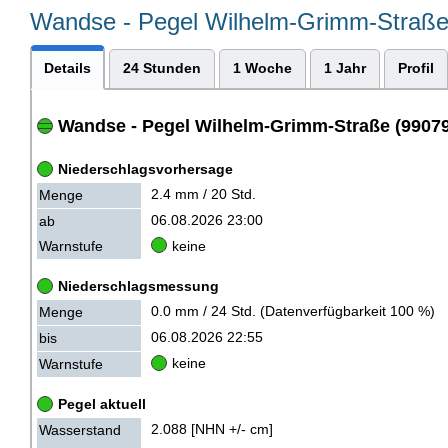
Wandse - Pegel Wilhelm-Grimm-Straß
Details
24 Stunden
1 Woche
1 Jahr
Profil
Wandse
- Pegel Wilhelm-Grimm-Straße (99079
Niederschlagsvorhersage
2.4 mm / 20 Std.
Menge
06.08.2026 23:00
ab
keine
Warnstufe
Niederschlagsmessung
0.0 mm / 24 Std. (Datenverfügbarkeit 100 %)
Menge
06.08.2026 22:55
bis
keine
Warnstufe
Pegel aktuell
2.088 [NHN +/- cm]
Wasserstand