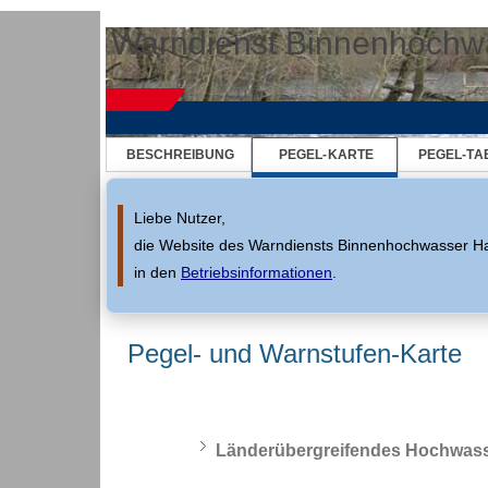
Springe zur Navigation
Springe zum Inhalt
Warndienst Binnenhochw
BESCHREIBUNG
PEGEL-KARTE
PEGEL-TA
Liebe Nutzer,
die Website des Warndiensts Binnenhochwasser Ham
in den
Betriebsinformationen
.
Pegel- und Warnstufen-Karte
Pegel- und Warnstufen in Hamburg
Länderübergreifendes Hochwass